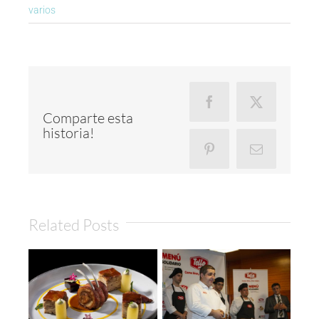
varios
Facebook
X
Comparte esta
historia!
Pinterest
Email
Related Posts