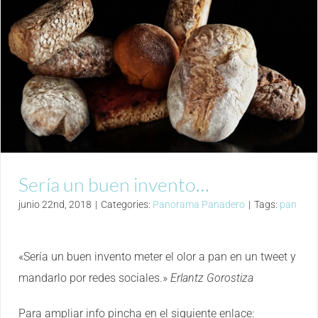
Sería un buen invento…
junio 22nd, 2018
|
Categories:
Panorama Panadero
|
Tags:
pan
«Sería un buen invento meter el olor a pan en un tweet y
mandarlo por redes sociales.»
Erlantz Gorostiza
Para ampliar info pincha en el siguiente enlace: